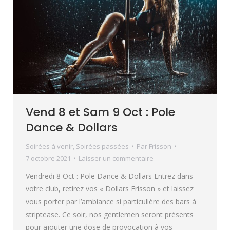
Vend 8 et Sam 9 Oct : Pole
Dance & Dollars
Soirées à venir
,
Soirées passées
Par
Frisson
7 octobre 2021
Laisser un commentaire
Vendredi 8 Oct : Pole Dance & Dollars Entrez dans
votre club, retirez vos « Dollars Frisson » et laissez
vous porter par l’ambiance si particulière des bars à
striptease. Ce soir, nos gentlemen seront présents
pour ajouter une dose de provocation à vos