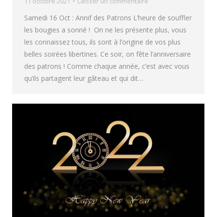
11 octobre 2021
Laisser un commentaire
Samedi 16 Oct : Annif des Patrons L’heure de souffler
les bougies a sonné ! On ne les présente plus, vous
les connaissez tous, ils sont à l’origine de vos plus
belles soirées libertines. Ce soir, on fête l’anniversaire
des patrons ! Comme chaque année, c’est avec vous
qu’ils partagent leur gâteau et qui dit…