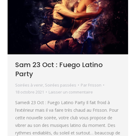
Sam 23 Oct : Fuego Latino
Party
Soirées à venir
,
Soirées passées
Par
Frisson
18 octobre 2021
Laisser un commentaire
Samedi 23 Oct : Fuego Latino Party Il fait froid à
l’extérieur mais il va faire très chaud au Frisson. Pour
cette nouvelle soirée, votre club vous propose de
vibrer au son des musiques latino du moment. Des
rythmes endiablés, du soleil et surtout… beaucoup de