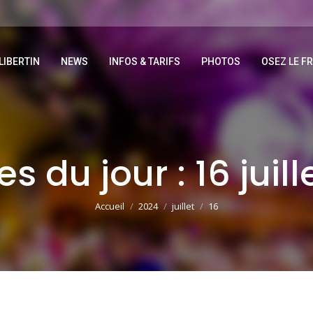
LIBERTIN
NEWS
INFOS & TARIFS
PHOTOS
OSEZ LE F
es du jour :
16 juil
Vous êtes ici :
Accueil
2024
juillet
16