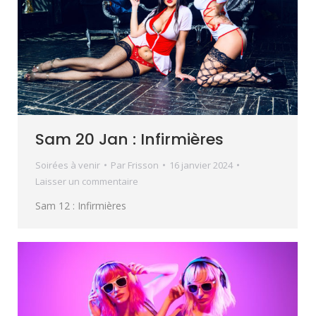
Sam 20 Jan : Infirmières
Soirées à venir
Par
Frisson
16 janvier 2024
Laisser un commentaire
Sam 12 : Infirmières