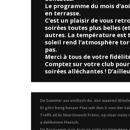
Le programme du mois d’août
en terrasse.
C’est un plaisir de vous re
soirées toutes plus belles (e
autres. La température est t
soleil rend l’atmosphère tor
pas.
Merci à tous de votre fidélité
Comptez sur votre club pour
soirées alléchantes ! D’ailleu
erci à tous ceux qui ont participé à la soirée Cosplay
De Summer ass endlech do, dat waarmt Wieder
Et gëtt keng besser Plaz wéi den 3. vun der S
Trefft all Är libertinesch Frënn, op eiser nei
a delikatem Fleesch.
De Programm vum August richt no Feierdeeg an