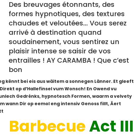
Des breuvages étonnants, des
formes hypnotiques, des textures
chaudes et veloutées… Vous serez
arrivé à destination quand
soudainement, vous sentirez un
plaisir intense se saisir de vos
entrailles ! AY CARAMBA ! Que c’est
bon
g kënnt bei eis aus wäitem a sonnegen Länner. Et gleeft
… Direkt op d’Hallefinsel vum Wonsch! En Owend vu
taunlech Gedrénks, hypnotesch Formen, waarm a velvety
m wann Dir op eemol eng intensiv Genoss fillt, Äert
tt
Barbecue
Act III