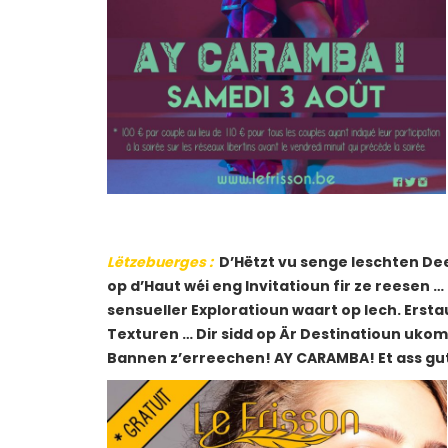
Lëtzebuerges
:
D’Hëtzt vu senge leschten Dee
op d’Haut wéi eng Invitatioun fir ze reesen 
sensueller Exploratioun waart op Iech. Ers
Texturen … Dir sidd op Är Destinatioun ukom
Bannen z’erreechen! AY CARAMBA! Et ass gu