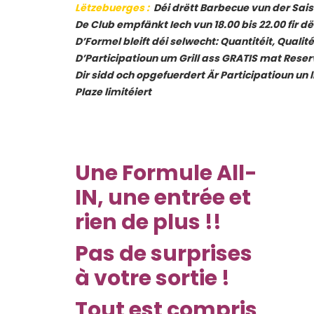
Lëtzebuerges
:
Déi drëtt Barbecue vun der Sais
De Club empfänkt Iech vun 18.00 bis 22.00 fir 
D’Formel bleift déi selwecht: Quantitéit, Qualité
D’Participatioun um Grill ass GRATIS mat Reser
Dir sidd och opgefuerdert Är Participatioun un 
Plaze limitéiert
Une
Formule All-
IN, une entrée et
rien de plus !!
Pas de surprises
à votre sortie !
Tout est compris