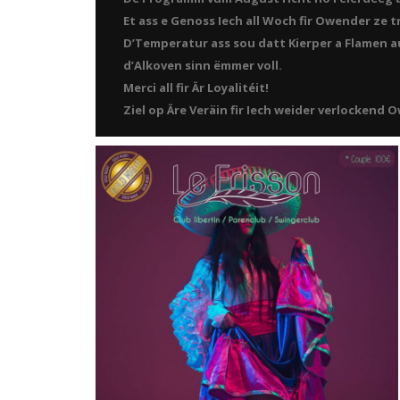
Et ass e Genoss Iech all Woch fir Owender ze tr
D’Temperatur ass sou datt Kierper a Flamen 
d’Alkoven sinn ëmmer voll.
Merci all fir Är Loyalitéit!
Ziel op Äre Veräin fir Iech weider verlockend