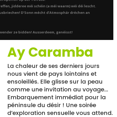
effen, jidderee méi schéin (a méi waarm) wéi déi lescht.
ausbriechen! D’Sonn mécht d’Atmosphär dréchen an
 Owender ze bidden! Ausserdeem, genéisst!
Ay Caramba
La chaleur de ses derniers jours
nous vient de pays lointains et
ensoleillés. Elle glisse sur la peau
comme une invitation au voyage…
Embarquement immédiat pour la
péninsule du désir ! Une soirée
d’exploration sensuelle vous attend.