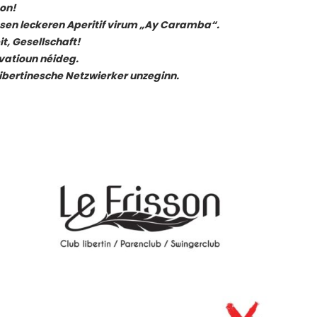
on!
dësen leckeren Aperitif virum „Ay Caramba“.
it, Gesellschaft!
vatioun néideg.
libertinesche Netzwierker unzeginn.