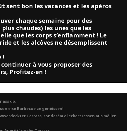
 sent bon les vacances et les apéros
trouver chaque semaine pour des
t plus chaudes) les unes que les
elle que les corps s’enflamment ! Le
ride et les alcôves ne désemplissent
 !
 continuer à vous proposer des
rs, Profitez-en !
. Vos costumes étaient incroyables !
 ass do.
aison eise Barbecue ze genéissen!
er iwwerdeckter Terrass, ronderëm e leckert Iessen aus mëllen
 Aperitif op der Terrass.