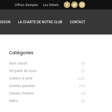
Offres d’emploi
Les Hôtels
Facebook
Twitter
Instagram
page
page
page
opens
opens
opens
RISSON
LA CHARTE DE NOTRE CLUB
CONTACT
in
in
in
new
new
new
window
window
window
Catégories
Non classé
(8)
On parle de nous
(2)
Soirées à venir
(328)
Soirées passées
(47)
Soirées Privées
(4)
Video
(5)