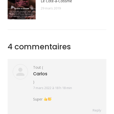
Le Côte-à-Côtisme
29 mars 2019
4 commentaires
Tout
(
Carlos
)
7 mars 2022 à 18 h 18 min
Super
Reply