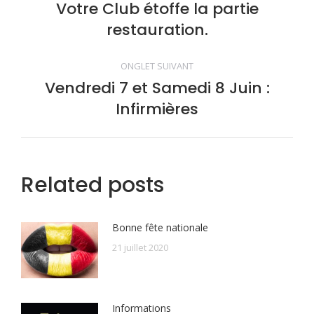
de
Votre Club étoffe la partie
Onglet
restauration.
précédent
commentaire
ONGLET SUIVANT
Vendredi 7 et Samedi 8 Juin :
Onglet
Infirmières
suivant
Related posts
Bonne fête nationale
21 juillet 2020
Informations