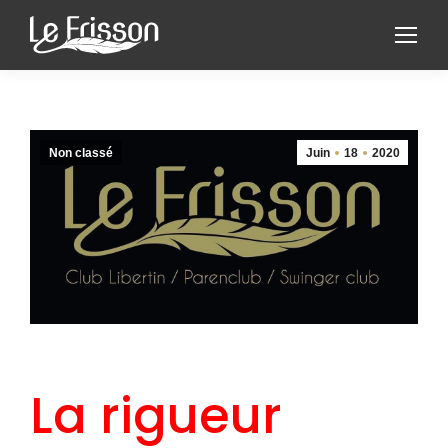
Non classé
Juin
18
2020
La rigueur