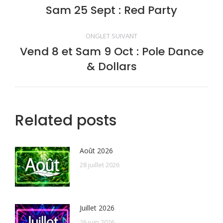
de
Sam 25 Sept : Red Party
Onglet
précédent
commentaire
ONGLET SUIVANT
Vend 8 et Sam 9 Oct : Pole Dance
Onglet
& Dollars
suivant
Related posts
Août 2026
28 juillet 2026
Juillet 2026
26 juin 2026