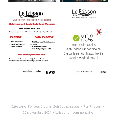
Catégorie
Soirées à venir
,
Soirées passées
Par
Frisson
22 novembre 2021
Laisser un commentaire