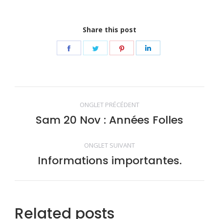
Share this post
Share
Share
Share
Share
on
on
on
on
Facebook
Twitter
Pinterest
LinkedIn
Navigation
ONGLET PRÉCÉDENT
de
Sam 20 Nov : Années Folles
Onglet
précédent
commentaire
ONGLET SUIVANT
Informations importantes.
Onglet
suivant
Related posts