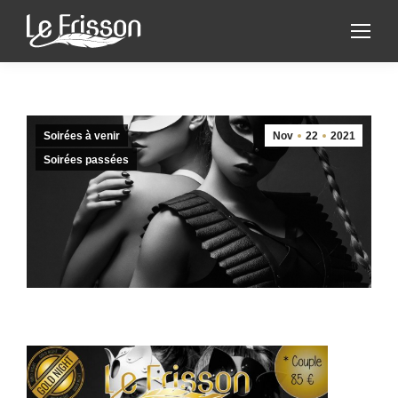
Soirées à venir
Nov
22
2021
Soirées passées