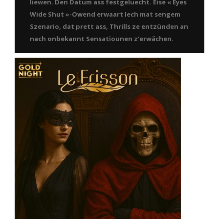
liewen. Den Datum ass festgeluecht. Eise « Eyes
Wide Shut »-Owend erwaart Iech mat sengem
Szenario, dat prett ass, Thrills ze entzünden an
nach onbekannt Sensatiounen z’erwächen.