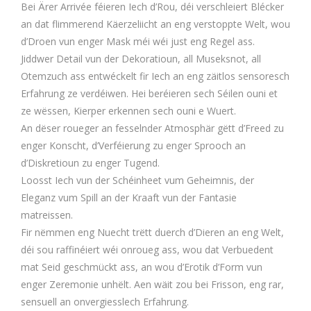
Bei Ärer Arrivée féieren Iech d’Rou, déi verschleiert Blécker
an dat flimmerend Käerzeliicht an eng verstoppte Welt, wou
d’Droen vun enger Mask méi wéi just eng Regel ass.
Jiddwer Detail vun der Dekoratioun, all Museksnot, all
Otemzuch ass entwéckelt fir Iech an eng zäitlos sensoresch
Erfahrung ze verdéiwen. Hei beréieren sech Séilen ouni et
ze wëssen, Kierper erkennen sech ouni e Wuert.
An dëser roueger an fesselnder Atmosphär gëtt d’Freed zu
enger Konscht, d’Verféierung zu enger Sprooch an
d’Diskretioun zu enger Tugend.
Loosst Iech vun der Schéinheet vum Geheimnis, der
Eleganz vum Spill an der Kraaft vun der Fantasie
matreissen.
Fir nëmmen eng Nuecht trëtt duerch d’Dieren an eng Welt,
déi sou raffinéiert wéi onroueg ass, wou dat Verbuedent
mat Seid geschmückt ass, an wou d’Erotik d’Form vun
enger Zeremonie unhëlt. Aen wäit zou bei Frisson, eng rar,
sensuell an onvergiesslech Erfahrung.