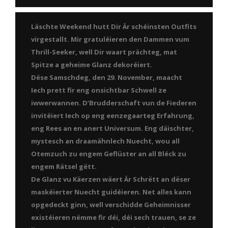
Läschte Weekend hutt Dir Är schéinsten Outfits
virgestallt. Mir gratuléieren den Dammen vum
Thrill-Seeker, well Dir waart prächteg, mat
Spitze a geheime Glanz dekoréiert.
Dëse Samschdeg, den 29. November, maacht
Iech prett fir eng onsichtbar Schwell ze
iwwerwannen. D’Brudderschaft vun de Fiederen
invitéiert Iech op eng eenzegaarteg Erfahrung,
eng Rees an en anert Universum. Eng däischter,
mystesch an draamähnlech Nuecht, wou all
Otemzuch zu engem Geflüster an all Bléck zu
engem Rätsel gëtt.
De Glanz vu Käerzen wäert Är Schrëtt an dëser
maskéierter Nuecht guidéieren. Net alles kann
opgedeckt ginn, well verschidde Geheimnisser
existéieren nëmme fir déi, déi sech trauen, se ze