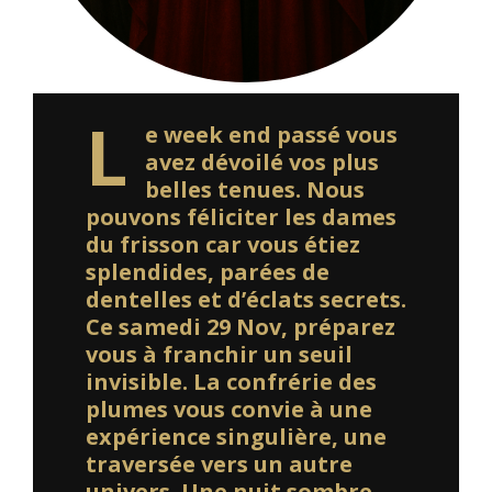
L
e week end passé vous
avez dévoilé vos plus
belles tenues. Nous
pouvons féliciter les dames
du frisson car vous étiez
splendides, parées de
dentelles et d’éclats secrets.
Ce samedi 29 Nov, préparez
vous à franchir un seuil
invisible. La confrérie des
plumes vous convie à une
expérience singulière, une
traversée vers un autre
univers. Une nuit sombre,