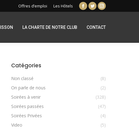
Offres d’emploi
Les Hôtels
Facebook
Twitter
Instagram
page
page
page
opens
opens
opens
RISSON
LA CHARTE DE NOTRE CLUB
CONTACT
in
in
in
new
new
new
window
window
window
Catégories
Non classé
(8)
On parle de nous
(2)
Soirées à venir
(328)
Soirées passées
(47)
Soirées Privées
(4)
Video
(5)