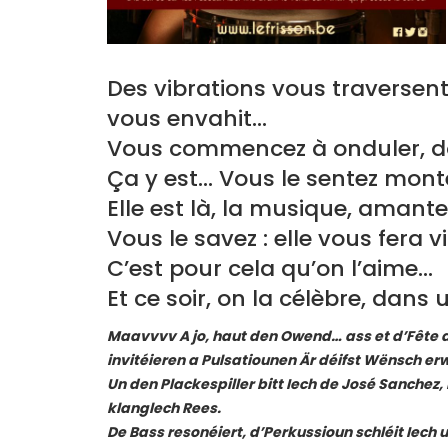
Des vibrations vous traversent,
vous envahit…
Vous commencez à onduler, 
Ça y est… Vous le sentez monter
Elle est là, la musique, amante
Vous le savez : elle vous fera vi
C’est pour cela qu’on l’aime…
Et ce soir, on la célèbre, dans
Maavvvv A jo, haut den Owend… ass et d’Fête d
invitéieren a Pulsatiounen Är déifst Wënsch e
Un den Plackespiller bitt Iech de José Sanche
klanglech Rees.
De Bass resonéiert, d’Perkussioun schléit Iech