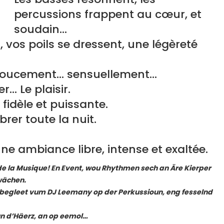
percussions frappent au cœur, et
soudain…
 vos poils se dressent, une légèreté
doucement… sensuellement…
… Le plaisir.
 fidèle et puissante.
brer toute la nuit.
 une ambiance libre, intense et exaltée.
e la Musique! En Event, wou Rhythmen sech an Äre Kierper
rwächen.
z, begleet vum DJ Leemany op der Perkussioun, eng fesselnd
 un d’Häerz, an op eemol…