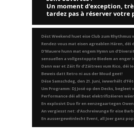
Un moment d’exception, trè
tardez pas à réserver votre 
Dëst Weekend huet eise Club zum Rhythmus v
Rendez-vous mat eisen agreablen Hären, déi d’
D’Mauere hunn mat engem Hymn un d’Diversité
sensuellen a vollgestoppte Biedem an enger 
Dann war et Zäit fir d’Zäitrees vum Rico, déi I
Beweis datt Retro ni aus der Moud geet!
Dëse Samschdeg, den 21. Juni, iwwerhëlt d’Fêt
Um Programm: DJ José op den Decks, begleet v
Performance déi all Beat elektrifizéieren wäer
En explosivt Duo fir en eenzegaartegen Owen
An vergiesst net: d’Aschreiwunge fir eise Barbe
En aussergewéinlecht Event, all Joer ganz popu