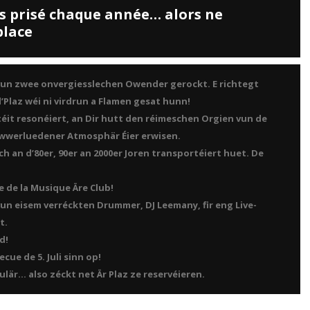
s prisé chaque année… alors ne
place
un zwee onvergiesslechen Owender gerockt. E richtegt
Plaz wéi ni virdrun a Flamen gesat hunn!
it resonéiert, an Dir hutt den réimeschen Orgien vun de
iwwerluedener Atmosphär Éier erwisen.
ech an d’80er, 90er an 2000er Joren transportéiert huet. De
e de la Musique Äre Club!
un eisem verréckten Drummer, DJ Leemany, fir eng Live-
t.
d!
cue de 5. Juli sinn op!
lär… also zéckt net Är Plaz ze reservéieren.