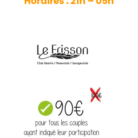
H
oraires : 21h – 05h