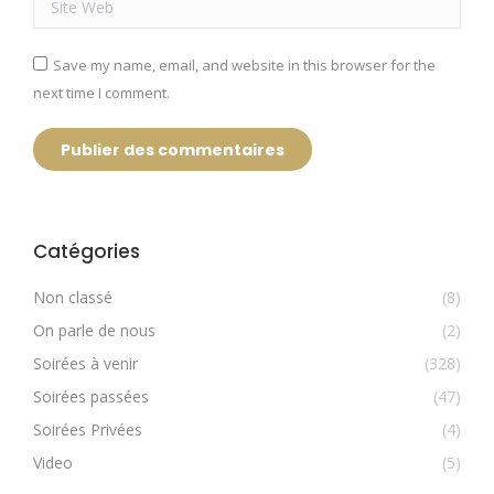
Save my name, email, and website in this browser for the
next time I comment.
Publier des commentaires
Catégories
Non classé
(8)
On parle de nous
(2)
Soirées à venir
(328)
Soirées passées
(47)
Soirées Privées
(4)
Video
(5)