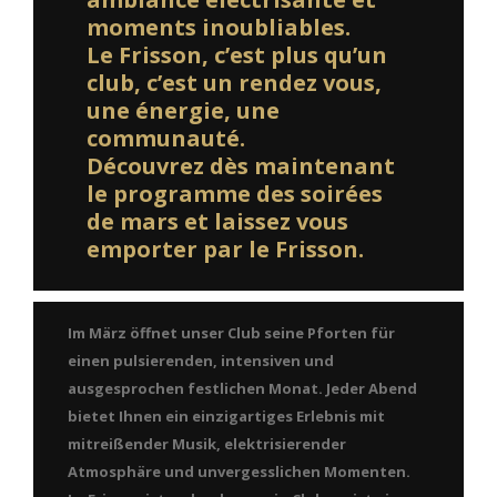
moments inoubliables.
Le Frisson, c’est plus qu’un
club, c’est un rendez vous,
une énergie, une
communauté.
Découvrez dès maintenant
le programme des soirées
de mars et laissez vous
emporter par le Frisson.
Im März öffnet unser Club seine Pforten für
einen pulsierenden, intensiven und
ausgesprochen festlichen Monat. Jeder Abend
bietet Ihnen ein einzigartiges Erlebnis mit
mitreißender Musik, elektrisierender
Atmosphäre und unvergesslichen Momenten.