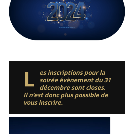
Merci à tous ceux qui ont participé à la soirée Cosplay. Vos
costumes étaient incroyables !
L
es inscriptions pour la
soirée évènement du 31
décembre sont closes.
Il n’est donc plus possible de
vous inscrire.