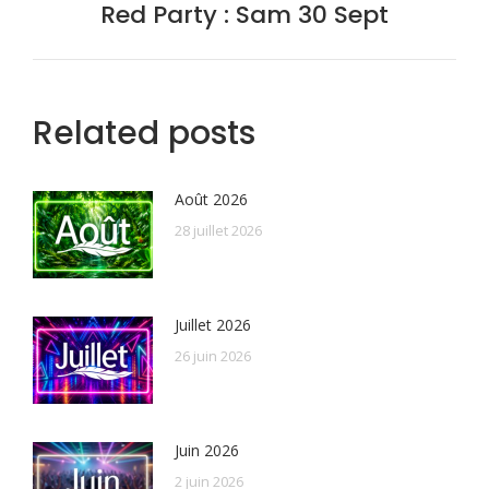
Red Party : Sam 30 Sept
Onglet
suivant
Related posts
Août 2026
28 juillet 2026
Juillet 2026
26 juin 2026
Juin 2026
2 juin 2026