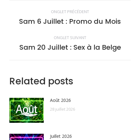
Navigation
ONGLET PRÉCÉDENT
de
Sam 6 Juillet : Promo du Mois
Onglet
précédent
commentaire
ONGLET SUIVANT
Sam 20 Juillet : Sex à la Belge
Onglet
suivant
Related posts
Août 2026
28 juillet 2026
Juillet 2026