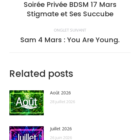
de
Soirée Privée BDSM 17 Mars
Onglet
Stigmate et Ses Succube
précédent
commentaire
ONGLET SUIVANT
Sam 4 Mars : You Are Young.
Onglet
suivant
Related posts
Août 2026
28 juillet 2026
Juillet 2026
26 juin 2026