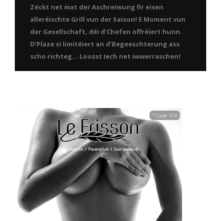
Zéckt net mat der Aschreiwung fir eisen
alleréischte Grill vun der Saison! E Moment vun
der Gesellschaft, déi d’Chefen offréiert hunn.
D’Plaze si limitéiert an d’Begeeschterung ass
scho richteg… Loosst Iech net iwwerraschen!