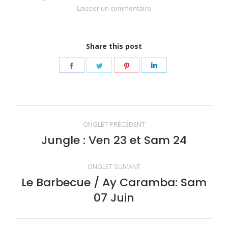
Laisser un commentaire
Share this post
Share
Share
Share
Share
on
on
on
on
Facebook
Twitter
Pinterest
LinkedIn
Navigation
ONGLET PRÉCÉDENT
de
Jungle : Ven 23 et Sam 24
Onglet
précédent
commentaire
ONGLET SUIVANT
Le Barbecue / Ay Caramba: Sam
Onglet
07 Juin
suivant