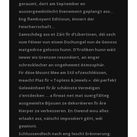
geraumt, datt am September en
aussergewéinlecht Evenement geplangt ass…
Eng flamboyant Editioun, ënnert der
Feierherrschaft…
Samschdeg ass et Zäit fir d’Libertinen, déi sech
vum Féiwer vun eisem Dschungel vun de Genoss
matgedroe gelooss hunn. D’Froliken hunn wäit
iwwer eis Grenzen resonéiert, an enger
schrecklecher an ongehemmt Atmosphär.
Fir dëse Mount Mee am Stil ofzeschléissen,
maacht Plaz fir « Topless & Jewels »: déi perfekt
Geleeënheet fir Är schéinste Verméigen
z’entdecken … a firwat net mat suergfälteg
ausgewielte Bijouen ze dekoréieren fir Äre
Kierper ze verbesseren. En Owend wou alles
erlaabt ass, näischt imposéiert gëtt, wéi
gewinnt.
Schlussendlech nach eng lescht Erënnerung: