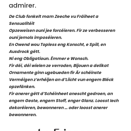
admirer.
De Club fonkelt mam Zeeche vu Fräiheet a
Sensualitéit
Opzeweisen ouni jee forcéieren. Fir ze verbesseren
ouni jemols imposéieren.
En Owend wou Topless eng Konscht, e Spill, en
Ausdrock gëtt.
Ni eng Obligatioun. Ëmmer e Wonsch.
Fir déi, déi wielen ze verroden, Bijouen a delikat
Ornamente ginn ugebueden fir Är schéinste
Verméigen z’erhéijen an d’Liicht vun engem Bléck
opzefänken.
Fir anerer gëtt d’Schéinheet anescht gedroen, an
engem Geste, engem Stoff, enger Glanz. Loosst Iech
dekoréieren, bewonneren … oder loosst anerer
bewonneren.