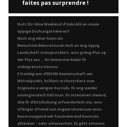
faites pas surprendre !
Hutt Dir dëse Weekend d’Gebrühl an eisem
üppige Dschungel héieren?
Nach eng Kéier hunn eis
Meeschterdekorateuren Iech an eng üppig
Landschaft transportéiert, wou gréng Plaz op
der Plaz ass … En immersive Kader fir
onbegrenzte Genoss.
E Freideg war d’BDSM Gemeinschaft am
Mëttelpunkt, brillant orchestréiert vum
Stigmate a sengen Succubi, fir eng weider
onvergiesslech Editioun. En intensiven Owend,
dee fir d’Entdeckung erfuerderlech ass, wou
Ufänger d’Freed vun engem Universum esou
beonrouegend wéi faszinéierend konnten
ablécken – oder schmaachen. Et gëtt schonns