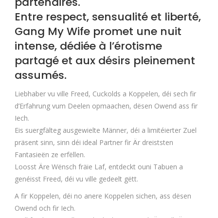
partenaires.
Entre respect, sensualité et liberté,
Gang My Wife promet une nuit
intense, dédiée à l’érotisme
partagé et aux désirs pleinement
assumés.
Liebhaber vu ville Freed, Cuckolds a Koppelen, déi sech fir
d’Erfahrung vum Deelen opmaachen, dësen Owend ass fir
Iech.
Eis suergfälteg ausgewielte Männer, déi a limitéierter Zuel
präsent sinn, sinn déi ideal Partner fir Är dreiststen
Fantasieën ze erfëllen.
Loosst Äre Wënsch fräie Laf, entdeckt ouni Tabuen a
genéisst Freed, déi vu ville gedeelt gëtt.
A fir Koppelen, déi no anere Koppelen sichen, ass dësen
Owend och fir Iech.