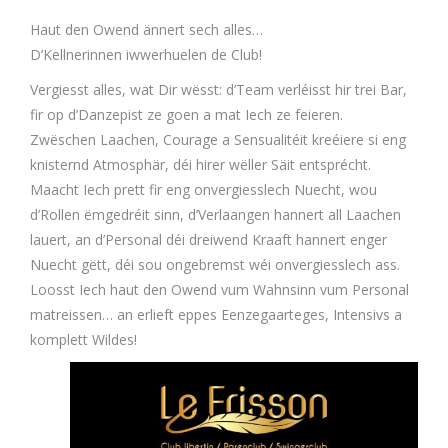
Haut den Owend ännert sech alles…
D’Kellnerinnen iwwerhuelen de Club!
Vergiesst alles, wat Dir wësst: d’Team verléisst hir trei Bar,
fir op d’Danzepist ze goen a mat Iech ze feieren.
Zwëschen Laachen, Courage a Sensualitéit kreéiere si eng
knisternd Atmosphär, déi hirer wëller Säit entsprécht.
Maacht Iech prett fir eng onvergiesslech Nuecht, wou
d’Rollen ëmgedréit sinn, d’Verlaangen hannert all Laachen
lauert, an d’Personal déi dreiwend Kraaft hannert enger
Nuecht gëtt, déi sou ongebremst wéi onvergiesslech ass.
Loosst Iech haut den Owend vum Wahnsinn vum Personal
matreissen… an erlieft eppes Eenzegaarteges, Intensivs a
komplett Wildes!