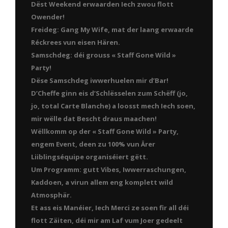
Dëst Weekend erwaarden Iech zwou flott
Owender!
Freideg: Gang My Wife, mat der laang erwaarde
Réckrees vun eisen Hären.
Samschdeg: déi grouss « Staff Gone Wild »
Party!
Dëse Samschdeg iwwerhuelen mir d’Bar!
D’Cheffe ginn eis d’Schlësselen zum Schëff (jo,
jo, total Carte Blanche) a loosst mech Iech soen,
mir wëlle dat Bescht draus maachen!
Wëllkomm op der « Staff Gone Wild » Party,
engem Event, deen zu 100% vun Ärer
Liiblingséquipe organiséiert gëtt.
Um Programm: gutt Vibes, Iwwerraschungen,
Kaddoen, a virun allem eng komplett wild
Atmosphär.
Et ass eis Manéier, Iech Merci ze soen fir all déi
flott Zäiten, déi mir am Laf vum Joer gedeelt