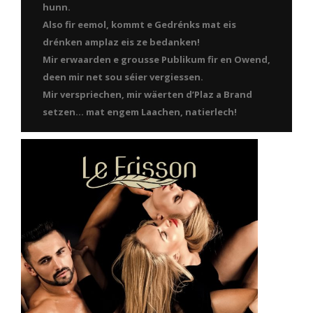
hunn.
Also fir eemol, kommt e Gedrénks mat eis
drénken amplaz eis ze bedanken!
Mir erwaarden e grousse Publikum fir en Owend,
deen mir net sou séier vergiessen.
Mir verspriechen, mir wäerten d’Plaz a Brand
setzen… mat engem Laachen, natierlech!