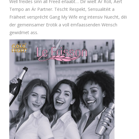
Well freides sinn all Freed erlaabt… Dir wielt Är Roll, Äert
Tempo an Är Partner. Tëscht Respekt, Sensualitéit a
Fräiheet versprécht Gang My Wife eng intensiv Nuecht, déi
der gemeinsamer Erotik a voll ëmfaassenden Wënsch
gewidmet ass.