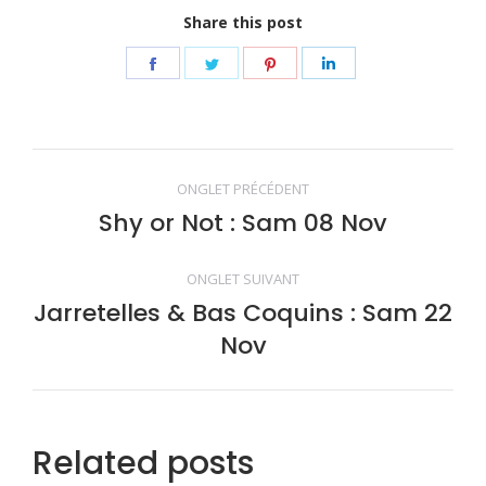
Share this post
Share
Share
Share
Share
on
on
on
on
Facebook
Twitter
Pinterest
LinkedIn
Navigation
ONGLET PRÉCÉDENT
de
Shy or Not : Sam 08 Nov
Onglet
précédent
commentaire
ONGLET SUIVANT
Jarretelles & Bas Coquins : Sam 22
Onglet
Nov
suivant
Related posts