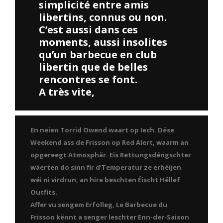
simplicité entre amis
libertins, connus ou non.
C’est aussi dans ces
moments, aussi insolites
qu’un barbecue en club
libertin que de belles
rencontres se font.
A très vite,
En neien Torrid Owend waart op Iech. Dëse
Weekend ass de Frisson op Red Alert, waarm an
opgereegt Atmosphär. Eis Rettungsdéngschter
wäerten do sinn fir d’Temperatur ze erhéijen
wéi ni virdrun, an hire beschten Éischt Hëllef
Outfits.
Affer vu sengem Erfolleg, Le Barbecue du
Frisson kënnt a senger leschter Enn-der-Saison