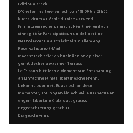
Editioun zréck.
D’Chefen invitéieren Iech vun 18h00 bis 21h00,
kuerz virum « L’école du Vice » Owend
Fir matzemaachen, näischt kéint méi einfach
sinn: gitt Är Participatioun un de libertine
Netzwierker un a schéckt virun allem eng
Reservatiouns-E-Mail.
Maacht Iech séier an huelt är Plaz op eiser
gemittlecher a waarmer Terrass!
Le Frisson bitt Iech e Moment vun Entspanung
an Einfachheet mat libertinesche Frënn,
bekannt oder net. Et ass och an dëse
Momenter, sou ongewéinlech wéi e Barbecue an
engem Libertine Club, datt grouss
Begeeschterung geschitt.
Bis geschwënn,
erci à tous ceux qui ont participé à la soirée Cosplay. Vos