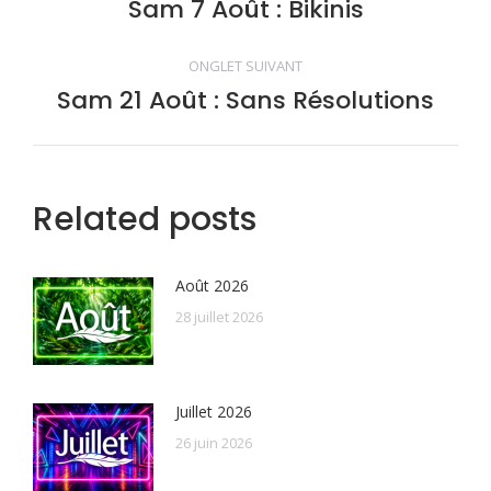
de
Sam 7 Août : Bikinis
Onglet
précédent
commentaire
ONGLET SUIVANT
Sam 21 Août : Sans Résolutions
Onglet
suivant
Related posts
Août 2026
28 juillet 2026
Juillet 2026
26 juin 2026