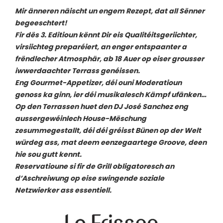
Mir änneren näischt un engem Rezept, dat all Sënner
begeeschtert!
Fir dës 3. Editioun kënnt Dir eis Qualitéitsgeriichter,
virsiichteg preparéiert, an enger entspaanter a
frëndlecher Atmosphär, ab 18 Auer op eiser grousser
iwwerdaachter Terrass genéissen.
Eng Gourmet-Appetizer, déi ouni Moderatioun
genoss ka ginn, ier déi musikalesch Kämpf ufänken…
Op den Terrassen huet den DJ José Sanchez eng
aussergewéinlech House-Mëschung
zesummegestallt, déi déi gréisst Bünen op der Welt
würdeg ass, mat deem eenzegaartege Groove, deen
hie sou gutt kennt.
Reservatioune si fir de Grill obligatoresch an
d’Aschreiwung op eise swingende soziale
Netzwierker ass essentiell.