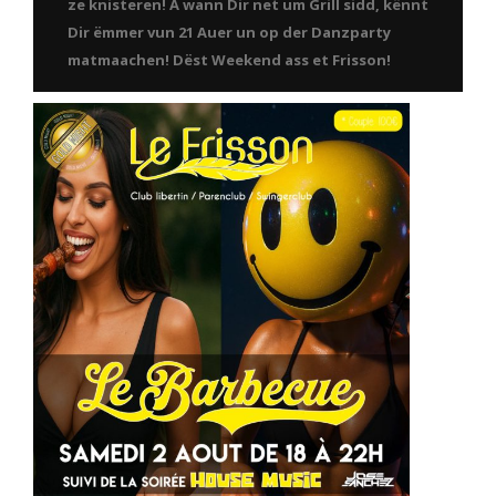
ze knisteren! A wann Dir net um Grill sidd, kënnt
Dir ëmmer vun 21 Auer un op der Danzparty
matmaachen! Dëst Weekend ass et Frisson!