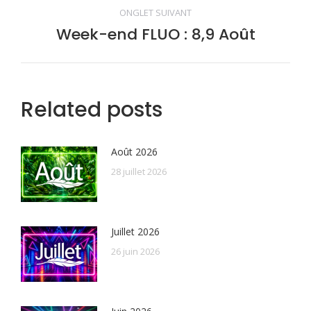
commentaire
ONGLET SUIVANT
Week-end FLUO : 8,9 Août
Onglet
suivant
Related posts
Août 2026
28 juillet 2026
Juillet 2026
26 juin 2026