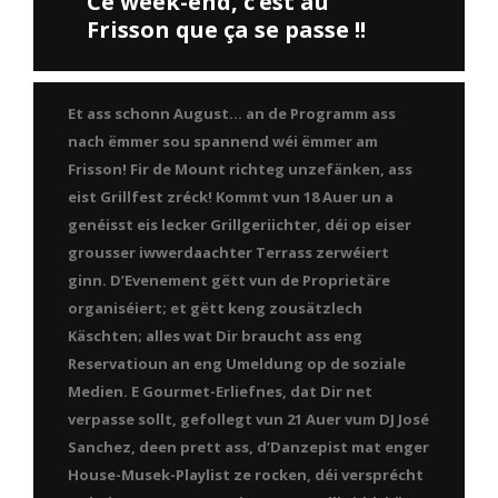
Ce week-end, c’est au
Frisson que ça se passe !!
Et ass schonn August… an de Programm ass
nach ëmmer sou spannend wéi ëmmer am
Frisson! Fir de Mount richteg unzefänken, ass
eist Grillfest zréck! Kommt vun 18 Auer un a
genéisst eis lecker Grillgeriichter, déi op eiser
grousser iwwerdaachter Terrass zerwéiert
ginn. D’Evenement gëtt vun de Proprietäre
organiséiert; et gëtt keng zousätzlech
Käschten; alles wat Dir braucht ass eng
Reservatioun an eng Umeldung op de soziale
Medien. E Gourmet-Erliefnes, dat Dir net
verpasse sollt, gefollegt vun 21 Auer vum DJ José
Sanchez, deen prett ass, d’Danzepist mat enger
House-Musek-Playlist ze rocken, déi versprécht