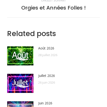
commentaire
ONGLET SUIVANT
Orgies et Années Folles !
Onglet
suivant
Related posts
Août 2026
28 juillet 2026
Juillet 2026
26 juin 2026
Juin 2026