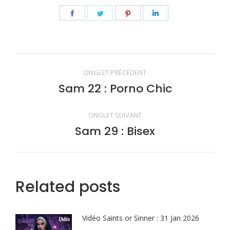
Share
Share
Share
Share
on
on
on
on
Facebook
Twitter
Pinterest
LinkedIn
Navigation
ONGLET PRÉCÉDENT
de
Sam 22 : Porno Chic
Onglet
précédent
commentaire
ONGLET SUIVANT
Sam 29 : Bisex
Onglet
suivant
Related posts
Vidéo Saints or Sinner : 31 Jan 2026