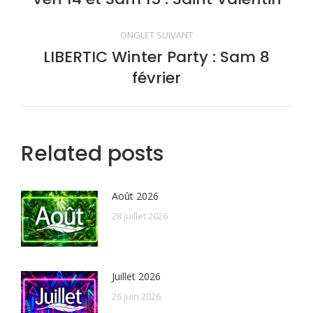
de
précédent
commentaire
ONGLET SUIVANT
LIBERTIC Winter Party : Sam 8
Onglet
février
suivant
Related posts
Août 2026
28 juillet 2026
Juillet 2026
26 juin 2026