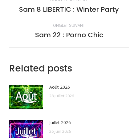
de
Sam 8 LIBERTIC : Winter Party
Onglet
précédent
commentaire
ONGLET SUIVANT
Sam 22 : Porno Chic
Onglet
suivant
Related posts
Août 2026
28 juillet 2026
Juillet 2026
26 juin 2026