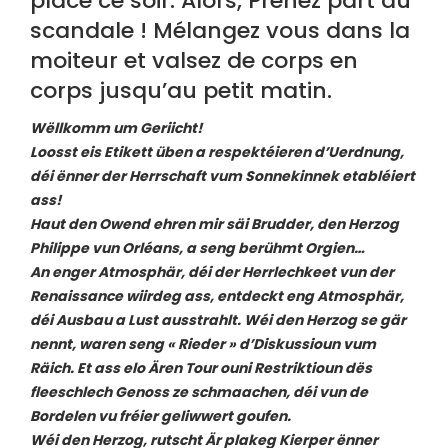
place ce soir. Alors, Prenez part au
scandale ! Mélangez vous dans la
moiteur et valsez de corps en
corps jusqu’au petit matin.
Wëllkomm um Geriicht!
Loosst eis Etikett üben a respektéieren d’Uerdnung,
déi ënner der Herrschaft vum Sonnekinnek etabléiert
ass!
Haut den Owend ehren mir säi Brudder, den Herzog
Philippe vun Orléans, a seng berühmt Orgien…
An enger Atmosphär, déi der Herrlechkeet vun der
Renaissance wiirdeg ass, entdeckt eng Atmosphär,
déi Ausbau a Lust ausstrahlt. Wéi den Herzog se gär
nennt, waren seng « Rieder » d’Diskussioun vum
Räich. Et ass elo Ären Tour ouni Restriktioun dës
fleeschlech Genoss ze schmaachen, déi vun de
Bordelen vu fréier geliwwert goufen.
Wéi den Herzog, rutscht Är plakeg Kierper ënner