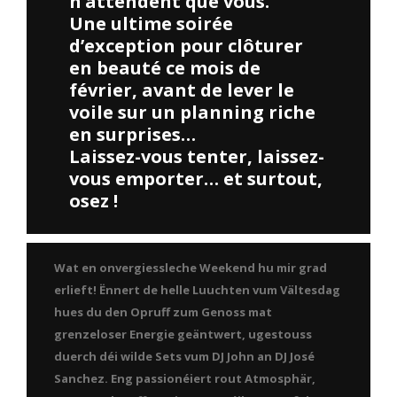
n’attendent que vous.
Une ultime soirée
d’exception pour clôturer
en beauté ce mois de
février, avant de lever le
voile sur un planning riche
en surprises…
Laissez-vous tenter, laissez-
vous emporter… et surtout,
osez !
Wat en onvergiessleche Weekend hu mir grad
erlieft! Ënnert de helle Luuchten vum Vältesdag
hues du den Opruff zum Genoss mat
grenzeloser Energie geäntwert, ugestouss
duerch déi wilde Sets vum DJ John an DJ José
Sanchez. Eng passionéiert rout Atmosphär,