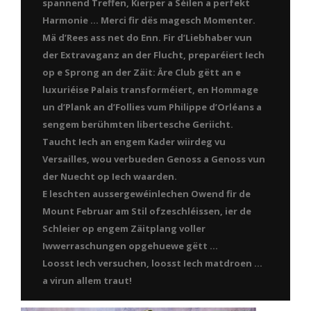
spannend Treffen, Kierper a Séilen a perfekt
Harmonie … Merci fir dës magesch Momenter.
Mä d’Rees ass net do Enn. Fir d’Liebhaber vun
der Extravaganz an der Flucht, preparéiert Iech
op e Sprong an der Zäit: Äre Club gëtt an e
luxuriéise Palais transforméiert, en Hommage
un d’Plank an d’Follies vum Philippe d’Orléans a
sengem berühmten libertesche Geriicht.
Taucht Iech an engem Kader wiirdeg vu
Versailles, wou verbueden Genoss a Genoss vun
der Nuecht op Iech waarden.
E leschten aussergewéinlechen Owend fir de
Mount Februar am Stil ofzeschléissen, ier de
Schleier op engem Zäitplang voller
Iwwerraschungen opgehuewe gëtt …
Loosst Iech versuchen, loosst Iech matdroen …
a virun allem traut!