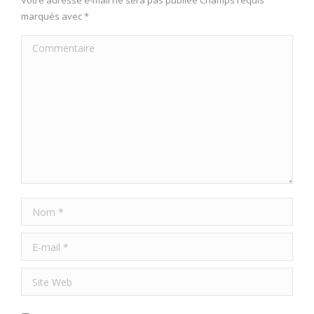
Votre adresse e-mail ne sera pas publiée Champs requis
marqués avec
*
Commentaire
Nom *
E-mail *
Site Web