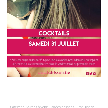
Catégorie
Soirées à venir
,
Soirées passées
Par
Frisson