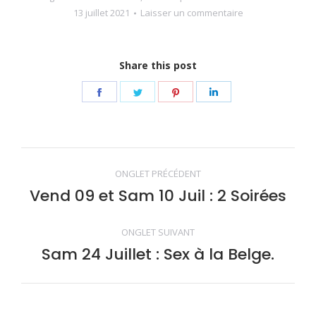
13 juillet 2021
Laisser un commentaire
Share this post
Share
Share
Share
Share
on
on
on
on
Facebook
Twitter
Pinterest
LinkedIn
Navigation
ONGLET PRÉCÉDENT
de
Vend 09 et Sam 10 Juil : 2 Soirées
Onglet
précédent
commentaire
ONGLET SUIVANT
Sam 24 Juillet : Sex à la Belge.
Onglet
suivant