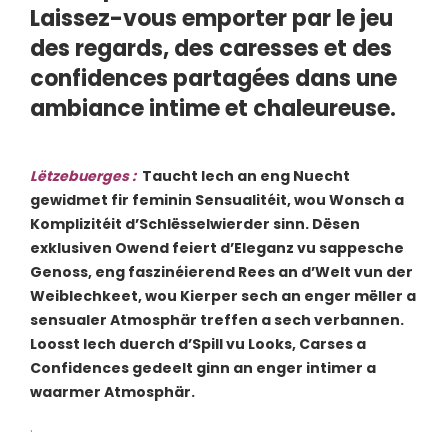
Laissez-vous emporter par le jeu
des regards, des caresses et des
confidences partagées dans une
ambiance intime et chaleureuse.
Lëtzebuerges
:
Taucht Iech an eng Nuecht
gewidmet fir feminin Sensualitéit, wou Wonsch a
Komplizitéit d’Schlësselwierder sinn. Dësen
exklusiven Owend feiert d’Eleganz vu sappesche
Genoss, eng faszinéierend Rees an d’Welt vun der
Weiblechkeet, wou Kierper sech an enger mëller a
sensualer Atmosphär treffen a sech verbannen.
Loosst Iech duerch d’Spill vu Looks, Carses a
Confidences gedeelt ginn an enger intimer a
waarmer Atmosphär.
.