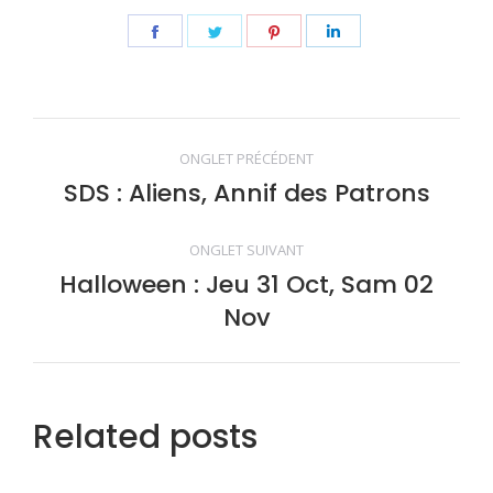
Share
Share
Share
Share
on
on
on
on
Facebook
Twitter
Pinterest
LinkedIn
Navigation
ONGLET PRÉCÉDENT
de
SDS : Aliens, Annif des Patrons
Onglet
précédent
commentaire
ONGLET SUIVANT
Halloween : Jeu 31 Oct, Sam 02
Onglet
Nov
suivant
Related posts