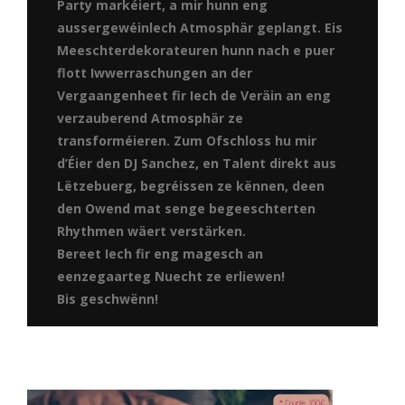
Party markéiert, a mir hunn eng
aussergewéinlech Atmosphär geplangt. Eis
Meeschterdekorateuren hunn nach e puer
flott Iwwerraschungen an der
Vergaangenheet fir Iech de Veräin an eng
verzauberend Atmosphär ze
transforméieren. Zum Ofschloss hu mir
d’Éier den DJ Sanchez, en Talent direkt aus
Lëtzebuerg, begréissen ze kënnen, deen
den Owend mat senge begeeschterten
Rhythmen wäert verstärken.
Bereet Iech fir eng magesch an
eenzegaarteg Nuecht ze erliewen!
Bis geschwënn!
erci à tous ceux qui ont participé à la soirée Cosplay. Vos
costumes étaient incroyables !