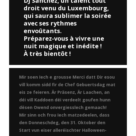
DJ Sanchez, un talent tout
droit venu du Luxembourg,
qui saura sublimer la soirée
avec ses rythmes
envoûtants.
Préparez-vous à vivre une
nuit magique et inédite !
À très bientôt !
Mir soen Iech e grousse Merci datt Dir esou
vill komm sidd fir de Chef Gebuertsdag mat
eis ze feieren. Är Präsenz, Är Laachen, an
déi vill Kaddoen déi verdeelt goufen hunn
dësen Owend onvergiesslech gemaach!
Mir sinn och frou Iech matzedeelen, dass
den Donneschdeg, den 31. Oktober den
Start vun eiser alleréischter Halloween-