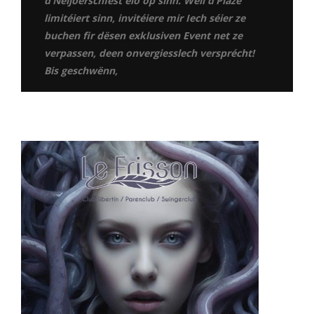
d’Neijoerschfest elo op sinn. Well d’Plaze
limitéiert sinn, invitéiere mir Iech séier ze
buchen fir dësen exklusiven Event net ze
verpassen, deen onvergiesslech versprécht!
Bis geschwënn,
erci à tous ceux qui ont participé à la soirée Cosplay. Vos
costumes étaient incroyables !