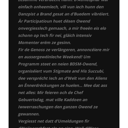
einfach onheemlech, vill vun iech hunn den
Danzpist a Brand gesat an d’Buedem vibréiert.
Är Participatioun huet dësen Owend
onvergiesslech gemaach, a mir freeën eis elo
schonn op Iech fir nei, gläich intensiv
Momenter erëm ze gesinn.
Fir de Genoss ze verlängeren, annoncéiere mir
en aussergewéinleche Weekend! Um
Programm steet en neien BDSM-Owend,
organiséiert vum Stigmate and His Succubi,
dee versprécht Iech an d’Welt vun den Aliens
an Ënnerdréckungen ze huelen… Mee dat ass
net alles: Mir feieren och de Chef
Gebuertsdag, mat ville Kaddoen an
Iwwerraschungen den ganzen Owend ze
gewannen.
Vergiesst net datt d’Umeldungen fir