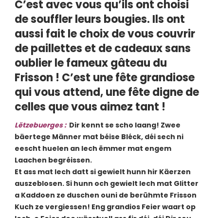
C’est avec vous qu’ils ont choisi
de souffler leurs bougies. Ils ont
aussi fait le choix de vous couvrir
de paillettes et de cadeaux sans
oublier le fameux gâteau du
Frisson ! C’est une fête grandiose
qui vous attend, une fête digne de
celles que vous aimez tant !
Lëtzebuerges
:
Dir kennt se scho laang! Zwee
bäertege Männer mat béise Bléck, déi sech ni
eescht huelen an Iech ëmmer mat engem
Laachen begréissen.
Et ass mat Iech datt si gewielt hunn hir Käerzen
auszeblosen. Si hunn och gewielt Iech mat Glitter
a Kaddoen ze duschen ouni de berühmte Frisson
Kuch ze vergiessen! Eng grandios Feier waart op