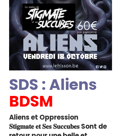
SDS : Aliens
BDSM
Aliens et Oppression
𝐒𝐭𝐢𝐠𝐦𝐚𝐭𝐞 𝐞𝐭 𝐒𝐞𝐬 𝐒𝐮𝐜𝐜𝐮𝐛𝐞𝐬 Sont de
retour pour une belle et