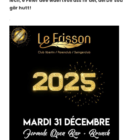
Iech, e Feier dee wäertvoll ass fir déi, déi Dir sou
gär hutt!
.