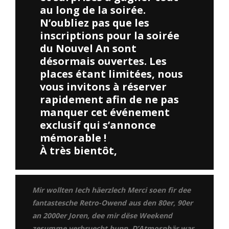
au long de la soirée.
N’oubliez pas que les
inscriptions pour la soirée
du Nouvel An sont
désormais ouvertes. Les
places étant limitées, nous
vous invitons à réserver
rapidement afin de ne pas
manquer cet événement
exclusif qui s’annonce
mémorable !
À très bientôt,
Mir wollten Iech häerzlech Merci soen fir dee
fantastesche Retro-Owend aus den 80er, 90er
an 2000er Joren, dee mir dëse Weekend
zesumme verbruecht hunn. D’Atmosphär war