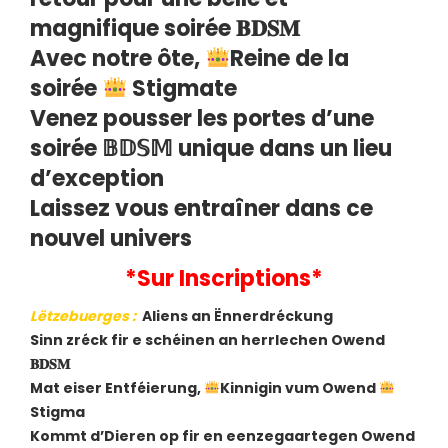
magnifique soirée 𝐁𝐃𝐒𝐌
Avec notre ôte,
Reine de la
soirée
Stigmate
Venez pousser les portes d’une
soirée 𝔹𝔻𝕊𝕄 unique dans un lieu
d’exception
Laissez vous entraîner dans ce
nouvel univers
*Sur Inscriptions*
Lëtzebuerges
:
Aliens an Ënnerdréckung
Sinn zréck fir e schéinen an herrlechen Owend
𝐁𝐃𝐒𝐌
Mat eiser Entféierung,
Kinnigin vum Owend
Stigma
Kommt d’Dieren op fir en eenzegaartegen Owend