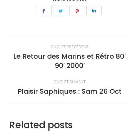
Share
Share
Share
Share
on
on
on
on
Facebook
Twitter
Pinterest
LinkedIn
Navigation
ONGLET PRÉCÉDENT
de
Le Retour des Marins et Rétro 80′
Onglet
90′ 2000′
précédent
commentaire
ONGLET SUIVANT
Plaisir Saphiques : Sam 26 Oct
Onglet
suivant
Related posts