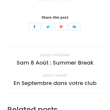
Share this post
Share
Share
Share
Share
on
on
on
on
Facebook
Twitter
Pinterest
LinkedIn
Navigation
ONGLET PRÉCÉDENT
de
Sam 8 Août : Summer Break
Onglet
précédent
commentaire
ONGLET SUIVANT
En Septembre dans votre club
Onglet
suivant
Related posts