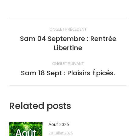
on
on
on
on
Facebook
Twitter
Pinterest
LinkedIn
Navigation
ONGLET PRÉCÉDENT
de
Sam 04 Septembre : Rentrée
Onglet
Libertine
précédent
commentaire
ONGLET SUIVANT
Sam 18 Sept : Plaisirs Épicés.
Onglet
suivant
Related posts
Août 2026
28 juillet 2026