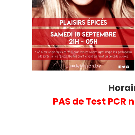
H
orai
PAS de Test PCR n