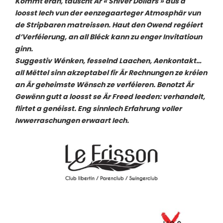
Kommt eran, tauscht Är « Shiver Dollars » aus a
loosst Iech vun der eenzegaarteger Atmosphär vun
de Stripbaren matreissen. Haut den Owend regéiert
d’Verféierung, an all Bléck kann zu enger Invitatioun
ginn.
Suggestiv Wénken, fesselnd Laachen, Aenkontakt…
all Mëttel sinn akzeptabel fir Är Rechnungen ze kréien
an Är geheimste Wënsch ze verféieren. Benotzt Är
Gewënn gutt a loosst se Är Freed leeden: verhandelt,
flirtet a genéisst. Eng sinnlech Erfahrung voller
Iwwerraschungen erwaart Iech.