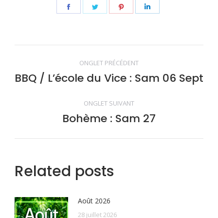
Share
Share
Share
Share
on
on
on
on
Facebook
Twitter
Pinterest
LinkedIn
Navigation
ONGLET PRÉCÉDENT
de
BBQ / L’école du Vice : Sam 06 Sept
Onglet
précédent
commentaire
ONGLET SUIVANT
Bohème : Sam 27
Onglet
suivant
Related posts
Août 2026
28 juillet 2026