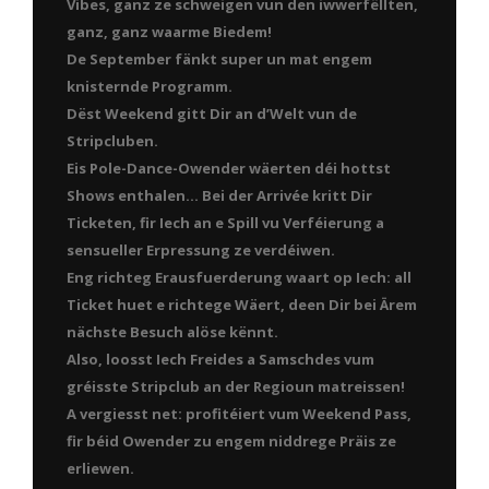
Vibes, ganz ze schweigen vun den iwwerfëllten,
ganz, ganz waarme Biedem!
De September fänkt super un mat engem
knisternde Programm.
Dëst Weekend gitt Dir an d’Welt vun de
Stripcluben.
Eis Pole-Dance-Owender wäerten déi hottst
Shows enthalen… Bei der Arrivée kritt Dir
Ticketen, fir Iech an e Spill vu Verféierung a
sensueller Erpressung ze verdéiwen.
Eng richteg Erausfuerderung waart op Iech: all
Ticket huet e richtege Wäert, deen Dir bei Ärem
nächste Besuch alöse kënnt.
Also, loosst Iech Freides a Samschdes vum
gréisste Stripclub an der Regioun matreissen!
A vergiesst net: profitéiert vum Weekend Pass,
fir béid Owender zu engem niddrege Präis ze
erliewen.