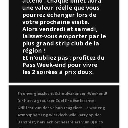
attend : chaque billet aura
une valeur réelle que vous
pourrez échanger lors de
votre prochaine visite.
Alors vendredi et samedi,
laissez-vous emporter par le
plus grand strip club de la
région !
Et n’oubliez pas : profitez du
Pass Week-end pour vivre
les 2 soirées à prix doux.
En onvergiesslecht Schoulvakanzen-Weekend!
Dir hutt a grousser Zuel fir dëse leschte
Grillfest vun der Saison reagéiert… a wat eng
Atmosphär! Eng wierklech wild Party op der
Danzpist, herrlech orchestréiert vum DJ Rico