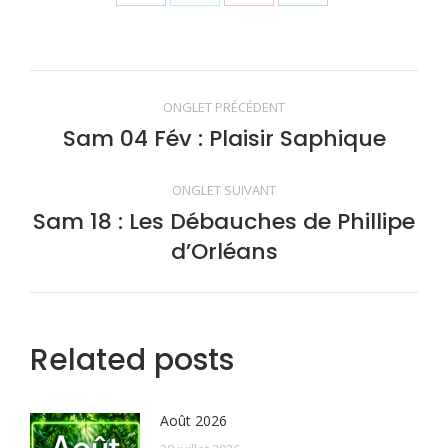
on
on
on
on
Facebook
Twitter
Pinterest
LinkedIn
Navigation
ONGLET PRÉCÉDENT
de
Sam 04 Fév : Plaisir Saphique
Onglet
précédent
commentaire
ONGLET SUIVANT
Sam 18 : Les Débauches de Phillipe
Onglet
d’Orléans
suivant
Related posts
Août 2026