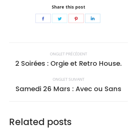
Share this post
Share
Share
Share
Share
on
on
on
on
Facebook
Twitter
Pinterest
LinkedIn
Navigation
ONGLET PRÉCÉDENT
de
2 Soirées : Orgie et Retro House.
Onglet
précédent
commentaire
ONGLET SUIVANT
Samedi 26 Mars : Avec ou Sans
Onglet
suivant
Related posts