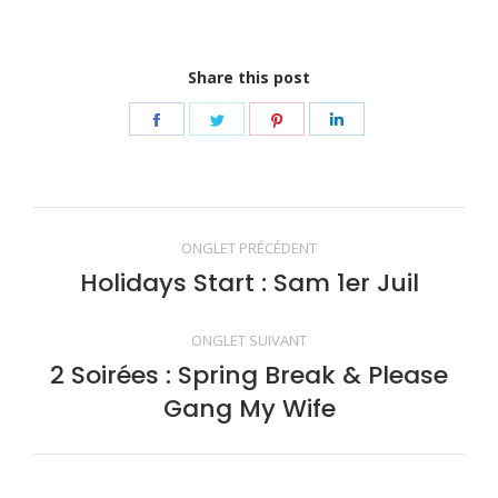
Share this post
Share
Share
Share
Share
on
on
on
on
Facebook
Twitter
Pinterest
LinkedIn
Navigation
ONGLET PRÉCÉDENT
de
Holidays Start : Sam 1er Juil
Onglet
précédent
commentaire
ONGLET SUIVANT
2 Soirées : Spring Break & Please
Onglet
Gang My Wife
suivant