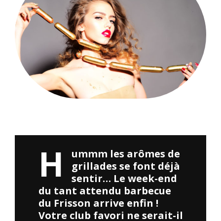
Merci à tous ceux qui ont participé à la soirée Cosplay. Vos
costumes étaient incroyables !
H
ummm les arômes de
grillades se font déjà
sentir… Le week-end
du tant attendu barbecue
du Frisson arrive enfin !
Votre club favori ne serait-il