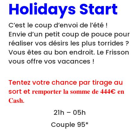
Holidays Start
C’est le coup d’envoi de l’été !
Envie d’un petit coup de pouce pour
réaliser vos désirs les plus torrides ?
Vous êtes au bon endroit. Le Frisson
vous offre vos vacances !
Tentez votre chance par tirage au
sort et 𝐫𝐞𝐦𝐩𝐨𝐫𝐭𝐞𝐫 𝐥𝐚 𝐬𝐨𝐦𝐦𝐞 𝐝𝐞 𝟒𝟒𝟒€ 𝐞𝐧
𝐂𝐚𝐬𝐡.
21h – 05h
Couple 95*