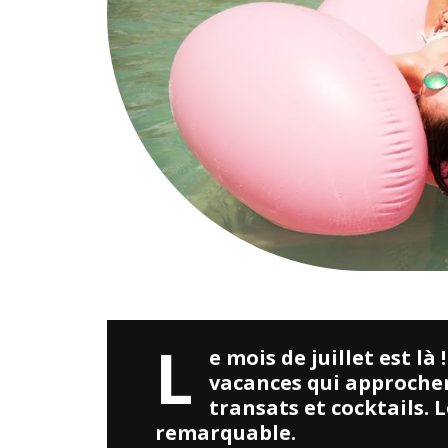
Merci à tous ceux qui ont participé à la soirée Cospl
L
e mois de juillet est là 
vacances qui approchen
transats et cocktails. 
remarquable.