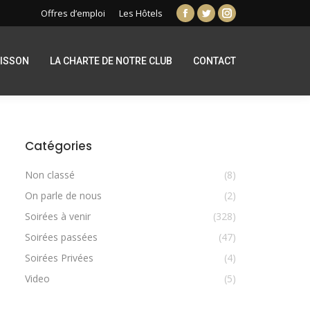
Offres d’emploi
Les Hôtels
Facebook
Twitter
Instagram
page
page
page
opens
opens
opens
RISSON
LA CHARTE DE NOTRE CLUB
CONTACT
in
in
in
new
new
new
window
window
window
Catégories
Non classé
(8)
On parle de nous
(2)
Soirées à venir
(328)
Soirées passées
(47)
Soirées Privées
(4)
Video
(5)