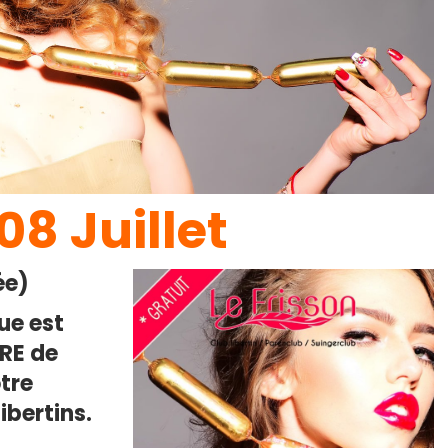
8 Juillet
ée)
ue est
IRE de
otre
ibertins.