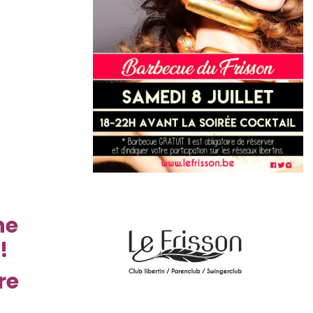
ne
!
re