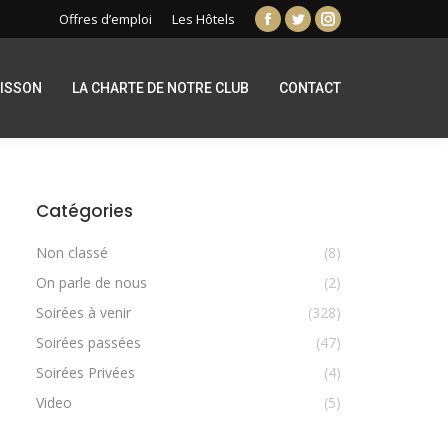
Offres d’emploi
Les Hôtels
Facebook
Twitter
Instagram
page
page
page
opens
opens
opens
RISSON
LA CHARTE DE NOTRE CLUB
CONTACT
in
in
in
new
new
new
window
window
window
Catégories
Non classé
(8)
On parle de nous
(2)
Soirées à venir
(328)
Soirées passées
(47)
Soirées Privées
(4)
Video
(5)