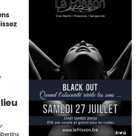
ens
aissez
x
lieu
r
ibertins,