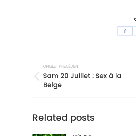
S
Sha
on
Fac
Navigation
ONGLET PRÉCÉDENT
de
Sam 20 Juillet : Sex à la
Onglet
Belge
précédent
commentair
Related posts