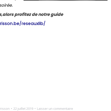
soirée.
s,alors profitez de notre guide
frisson.be/reseauxlib/
Frisson
22 juillet 2019
Laisser un commentaire