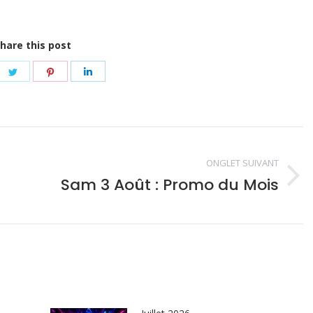
hare this post
re
Share
Share
Share
on
on
on
ebook
Twitter
Pinterest
LinkedIn
ONGLET SUIVANT
Sam 3 Août : Promo du Mois
Onglet
suivant
e