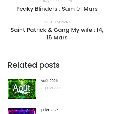
ONGLET PRÉCÉDENT
de
Peaky Blinders : Sam 01 Mars
Onglet
précédent
commentaire
ONGLET SUIVANT
Saint Patrick & Gang My wife : 14,
Onglet
15 Mars
suivant
Related posts
Août 2026
28 juillet 2026
Juillet 2026