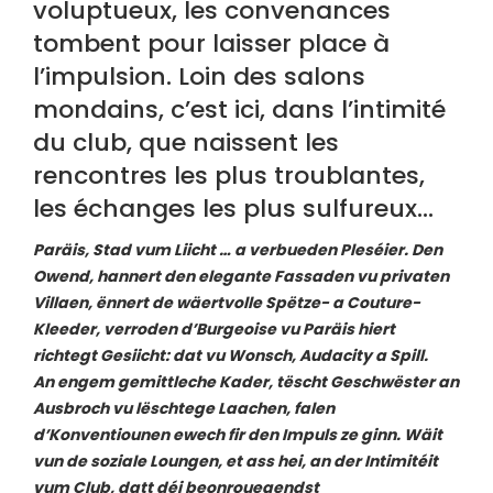
voluptueux, les convenances
tombent pour laisser place à
l’impulsion. Loin des salons
mondains, c’est ici, dans l’intimité
du club, que naissent les
rencontres les plus troublantes,
les échanges les plus sulfureux…
Paräis, Stad vum Liicht … a verbueden Pleséier. Den
Owend, hannert den elegante Fassaden vu privaten
Villaen, ënnert de wäertvolle Spëtze- a Couture-
Kleeder, verroden d’Burgeoise vu Paräis hiert
richtegt Gesiicht: dat vu Wonsch, Audacity a Spill.
An engem gemittleche Kader, tëscht Geschwëster an
Ausbroch vu lëschtege Laachen, falen
d’Konventiounen ewech fir den Impuls ze ginn. Wäit
vun de soziale Loungen, et ass hei, an der Intimitéit
vum Club, datt déi beonrouegendst