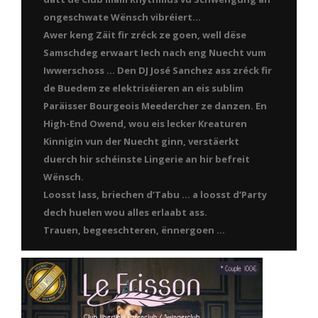
ongeschwate Wënsch vibréiert…
Awer keng Zäit fir zréck ze goen, well dëse
Samschdeg erwaart Iech nach eng Nuecht vum
Iwwerschoss … Den DJ José Sanchez ass zréck fir
de Buedem ze elektriséieren an eis sublim
Paräisser Bourgeois Meedercher ze danzen. En
High-End Owend, wou eis lecker Kreaturen
Kinnigin vun der Nuecht ginn, verstäerkt
duerch hir schéinste Lingerie an hir befreit
Wënsch.
Loosst lass, briechen d’Tabu … a loosst d’Party
dech huelen wou alles erlaabt ass.
Trauen, begeeschteren, ënnergoen …