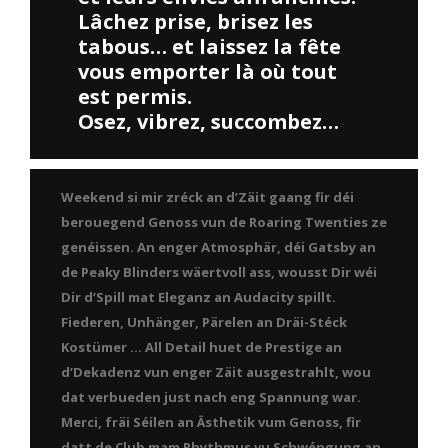
Lâchez prise, brisez les
tabous… et laissez la fête
vous emporter là où tout
est permis.
Osez, vibrez, succombez…
Weekend si mir zréck an d’Zäit gaang fir déi
berouegend Genoss vun de Roaring Twenties ze
genéissen. An enger Atmosphär, déi Gatsby an
de Peaky Blinders wäertvoll ass, wousst Dir wéi
Dir d’Spill mat Eleganz an Audacity spillt.
Fiederen, Unhänger, Pärelen an Dräi-Stéck
Kostümer … All Detail huet de Prestige an
d’Dekadenz vun enger Zäit ausgestrahlt, wou
dat verbueden just nach eng Spannung war.
Merci, fräi Séilen an Ästhetik vum Genoss, fir
datt de Club mam Rhythmus vu Schwéngung an