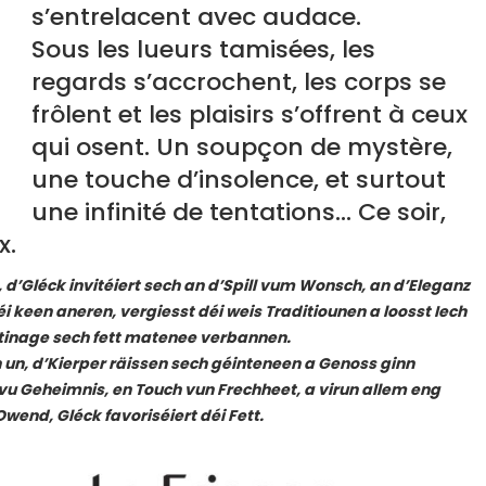
s’entrelacent avec audace.
Sous les lueurs tamisées, les
regards s’accrochent, les corps se
frôlent et les plaisirs s’offrent à ceux
qui osent. Un soupçon de mystère,
une touche d’insolence, et surtout
une infinité de tentations… Ce soir,
x.
d’Gléck invitéiert sech an d’Spill vum Wonsch, an d’Eleganz
wéi keen aneren, vergiesst déi weis Traditiounen a loosst Iech
tinage sech fett matenee verbannen.
un, d’Kierper räissen sech géinteneen a Genoss ginn
vu Geheimnis, en Touch vun Frechheet, a virun allem eng
end, Gléck favoriséiert déi Fett.