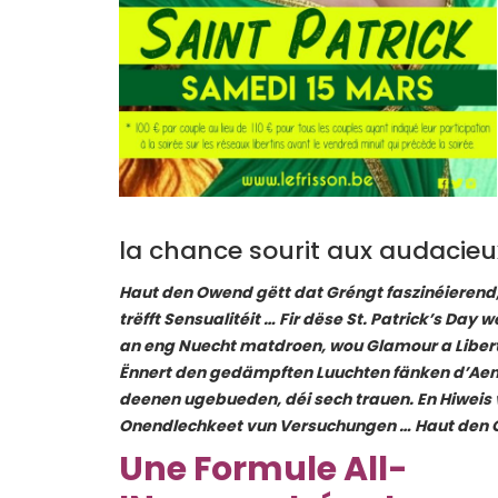
la chance sourit aux audacieu
Haut den Owend gëtt dat Gréngt faszinéierend, 
trëfft Sensualitéit … Fir dëse St. Patrick’s Day 
an eng Nuecht matdroen, wou Glamour a Liber
Ënnert den gedämpften Luuchten fänken d’Aen 
deenen ugebueden, déi sech trauen. En Hiweis 
Onendlechkeet vun Versuchungen … Haut den Ow
Une
Formule All-