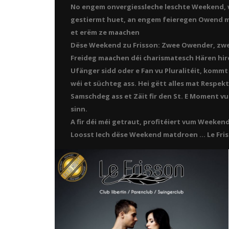
No engem onvergiessleche leschte Weekend, w
gestiermt huet, an engem feieregen Owend ma
et erëm ze maachen
Dëse Weekend zu Frisson: Zwee Owender, zwe
Freideg maachen déi charismatesch Hären hire
Ufänger sidd oder e Fan vu Pluralitéit, komm
wéi et süchteg ass. Hei gëtt alles mat Respekt
Samschdeg ass et Zäit fir den St. E Moment v
sinn.
A fir déi méi getraut, profitéiert vum Weekend
Loosst Iech dëse Weekend matdroen … Le Fris