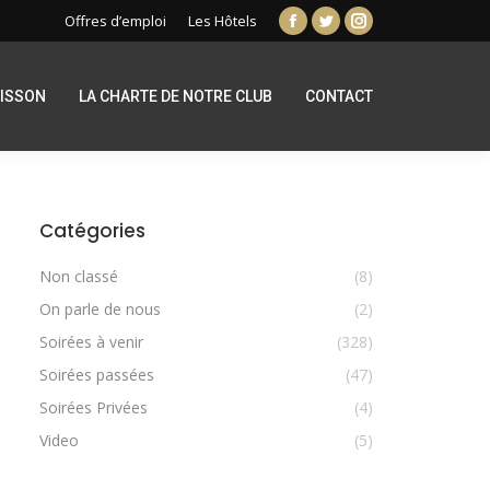
Offres d’emploi
Les Hôtels
Facebook
Twitter
Instagram
page
page
page
opens
opens
opens
RISSON
LA CHARTE DE NOTRE CLUB
CONTACT
in
in
in
new
new
new
window
window
window
Catégories
Non classé
(8)
On parle de nous
(2)
Soirées à venir
(328)
Soirées passées
(47)
Soirées Privées
(4)
Video
(5)