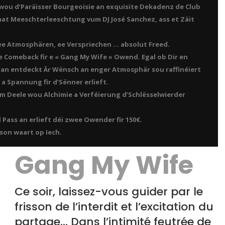
ou d’Paräisser Bourgeoisie an exquisite Dekadenz de Club
t Meeschterleeschtung vum DJ José Sanchez, ass et Zäit
e Atmosphären, ee Verspriechen … absolut Freed.
 Comeback fir e « Gang My Wife » Owend. Egal ob Dir en
t an entdeckt Är Wënsch an enger Atmosphär sou raffinéiert
 a Spannung fir d’Sënner erlieft.
um Deele wou Alchimie a Verféierung d’Schlësselwierder
 Pass an erlieft déi zwee Owender fir 150€.
son waart op Iech.
Gang My Wife
Ce soir, laissez-vous guider par le
frisson de l’interdit et l’excitation du
partage… Dans l’intimité feutrée de