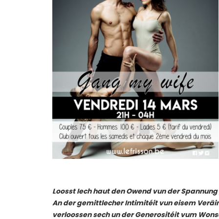
Loosst Iech haut den Owend vun der Spannun
An der gemittlecher Intimitéit vun eisem Veräin
verloossen sech un der Generositéit vum Wons