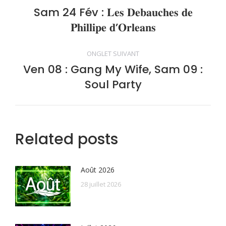
de
Sam 24 Fév : 𝐋𝐞𝐬 𝐃𝐞𝐛𝐚𝐮𝐜𝐡𝐞𝐬 𝐝𝐞
Onglet
𝐏𝐡𝐢𝐥𝐥𝐢𝐩𝐞 𝐝’𝐎𝐫𝐥𝐞𝐚𝐧𝐬
précédent
commentaire
ONGLET SUIVANT
Ven 08 : Gang My Wife, Sam 09 :
Onglet
Soul Party
suivant
Related posts
Août 2026
28 juillet 2026