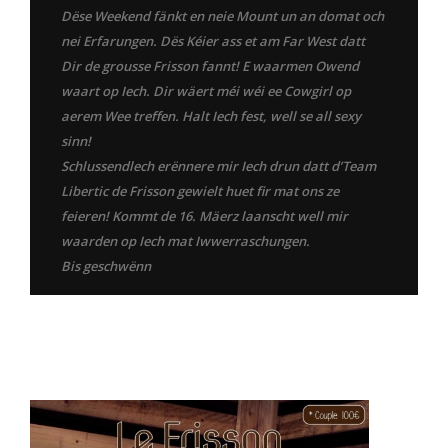
Dëse Weekend fänkt en neie Mount un an domat och
nei Erfarungen. Dës Kéier ass et am Far West datt
Dir de grousse Frisson fannt! E waarmen Owend
waart op Iech. Dir wäert méi wéi ee Cowgirl op
aerem Wee treffen. Halt Iech fest, well se all sexy
sinn!
Schlussendlech erënnere mir Iech drun datt d’Team
Libertic de Frisson gewielt huet fir mat ons ze
feieren! Kommt de 16. Mäerz laanscht well mir
waarden op Iech mat Iwwerraschungen.
Bis geschwënn
Merci à tous ceux qui ont participé à la soirée Cosplay. Vos
costumes étaient incroyables !