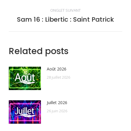
précédent
commentaire
ONGLET SUIVANT
Sam 16 : Libertic : Saint Patrick
Onglet
suivant
Related posts
Août 2026
28 juillet 2026
Juillet 2026
26 juin 2026