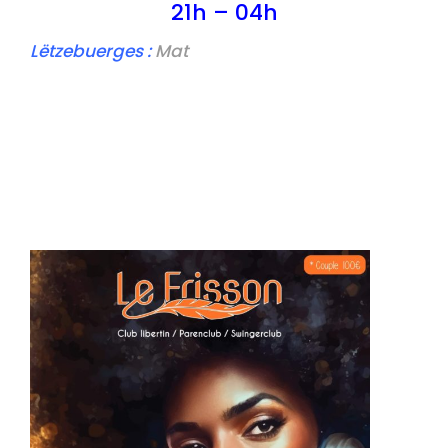
21h – 04h
Lëtzebuerges
:
Mat