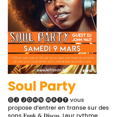
Soul Party
🅓🅙 🅙🅞🅗🅝 🅦🅐🅘🅣 vous
propose d’entrer en transe sur des
sons 𝐅𝐮𝐧𝐤 & 𝐃𝐢𝐬𝐜𝐨𝐬. Leur rythme