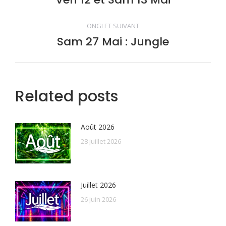
de
précédent
commentaire
ONGLET SUIVANT
Sam 27 Mai : Jungle
Onglet
suivant
Related posts
Août 2026
28 juillet 2026
Juillet 2026
26 juin 2026