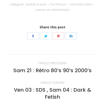
Catégorie
Soirées à venir
Par
Frisson
24 octobre 2023
Laisser un commentaire
Share this post
Share
Share
Share
Share
on
on
on
on
Facebook
Twitter
Pinterest
LinkedIn
Navigation
ONGLET PRÉCÉDENT
de
Sam 21 : Rétro 80’s 90’s 2000’s
Onglet
précédent
commentaire
ONGLET SUIVANT
Ven 03 : SDS , Sam 04 : Dark &
Onglet
Fetish
suivant