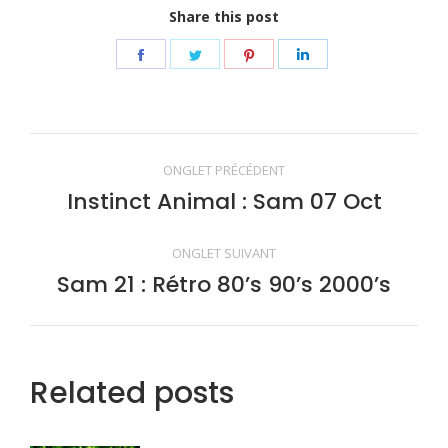
Share this post
Share
Share
Share
Share
on
on
on
on
Facebook
Twitter
Pinterest
LinkedIn
Navigation
ONGLET PRÉCÉDENT
de
Instinct Animal : Sam 07 Oct
Onglet
précédent
commentaire
ONGLET SUIVANT
Sam 21 : Rétro 80’s 90’s 2000’s
Onglet
suivant
Related posts